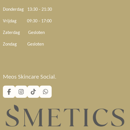
Donderdag 13:30 - 21:30
Vrijdag 09:30 - 17:00
Zaterdag Gesloten
Zondag Gesloten
Meos Skincare Social.
F
I
T
W
a
n
i
h
c
s
k
a
e
t
T
t
b
a
o
s
o
g
k
A
o
r
p